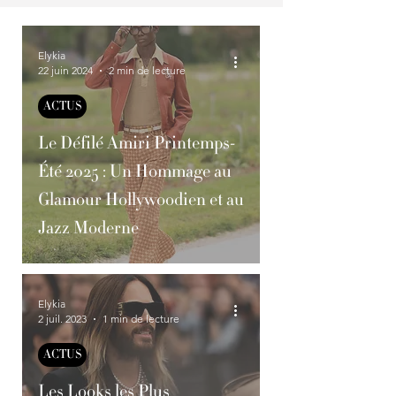
Elykia
22 juin 2024
2 min de lecture
ACTUS
Le Défilé Amiri Printemps-
Été 2025 : Un Hommage au
Glamour Hollywoodien et au
Jazz Moderne
Elykia
2 juil. 2023
1 min de lecture
ACTUS
Les Looks les Plus