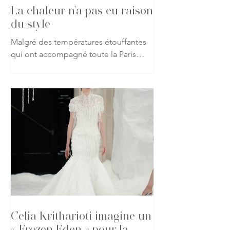
La chaleur n'a pas eu raison
du style
Malgré des températures étouffantes
qui ont accompagné toute la Paris
Haute Couture Week automne-hiver
2026-2027, les passionnés de mode
ont répondu présent, affichant leur
attachement à la création jusque dans
les rues de la capitale. Vestes, robes
spectaculaires, matières précieuses ou
silhouettes affirmées : rien n'a semblé
freiner leur envie de s'exprimer à
travers leurs tenues. À chaque sortie
de défilé, les trottoirs parisiens sont
devenus le prolongement des
podiums, o
Celia Kritharioti imagine un
« Frozen Eden » pour la