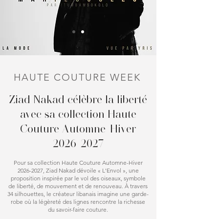
HAUTE COUTURE WEEK
Ziad Nakad célèbre la liberté
avec sa collection Haute
Couture Automne-Hiver
2026-2027
Pour sa collection Haute Couture Automne-Hiver
2026-2027
, Ziad Nakad dévoile « L'Envol », une
proposition inspirée par le vol des oiseaux, symbole
de liberté, de mouvement et de renouveau. À travers
34 silhouettes, le créateur libanais imagine une garde-
robe où la légèreté des lignes rencontre la richesse
du savoir-faire couture.