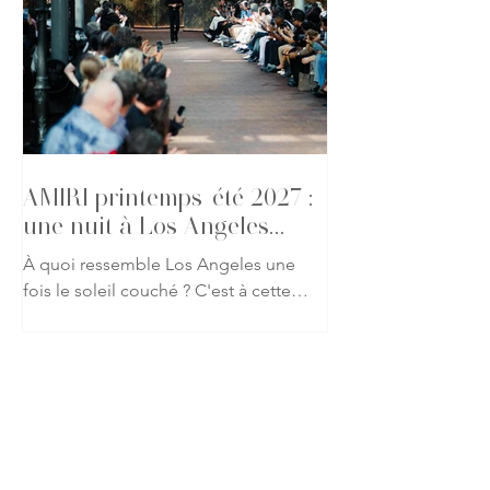
glamour californien à travers des
silhouettes mêlant tailoring
décontracté, cuir, denim et détails
précieux. Une galerie qui capture
l'atmosphère du défilé et l'élégance
des invités présents pour l'un des
rendez-vous les p
AMIRI printemps-été 2027 :
une nuit à Los Angeles
s'invite à Paris
À quoi ressemble Los Angeles une
fois le soleil couché ? C'est à cette
question que Mike Amiri répond avec
sa collection printemps-été 2027.
Présentée lors de la Fashion Week
Homme de Paris, la nouvelle
proposition de la maison américaine
abandonne les clichés de la Californie
baignée de lumière pour explorer une