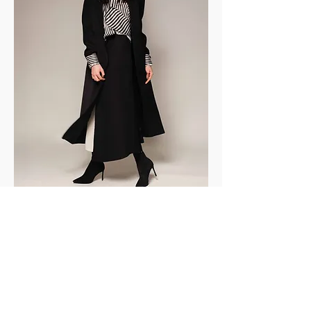
Chers créatifs, nous aimerions présenter
votre travail sur Yris Magazine alors envoyez-
nous vos photos et nous les publierons au
format éditorial !
Dear creatives, we would love to showcase
your work on Yris Magazine — send us your
photos and we’ll feature them in an editorial
format!