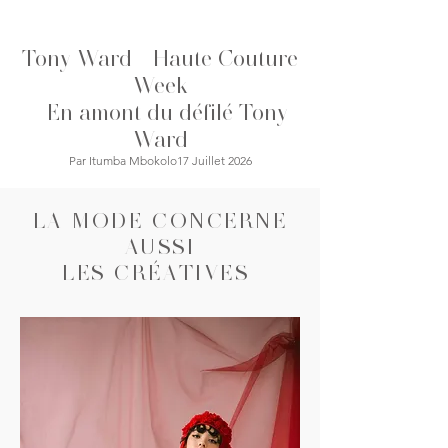
ville plus mystérieuse, où le glamour
se dévoile à la tombée de la nuit.
Tony Ward - Haute Couture
Cette saison, AMIRI imagine une
garde-robe pensée pour ceux qui
Week
vivent lorsque la ville s'en
-
En amont du défilé Tony
Ward
Par Itumba Mbokolo17 Juillet 2026
LA MODE CONCERNE
AUSSI
LES CRÉATIVES