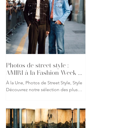
inspirée de son pays natal, en puisant
dans les sculptures millénaires des
grottes d’Ajanta, des temples de
Tarakeshwara et des représentations
sacrées qui ont façonné l’histoire de
l’art indien. Les robes, corsets et
drapés épousent les lignes du corps
comme les sculptures de pierre qui les
inspire
Photos de street style :
AMIRI à la Fashion Week de
Paris
À la Une, Photos de Street Style, Style
Découvrez notre sélection des plus
beaux looks repérés à l'occasion du
défilé AMIRI printemps-été 2027 lors
de la Fashion Week de Paris. Fidèle à
l'univers imaginé par Mike Amiri, les
invités ont revisité les codes du