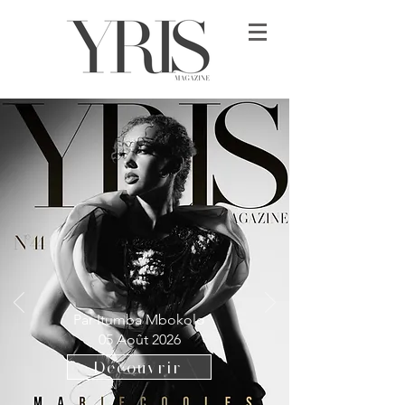
Par Itumba Mbokolo
05 Août 2026
Découvrir