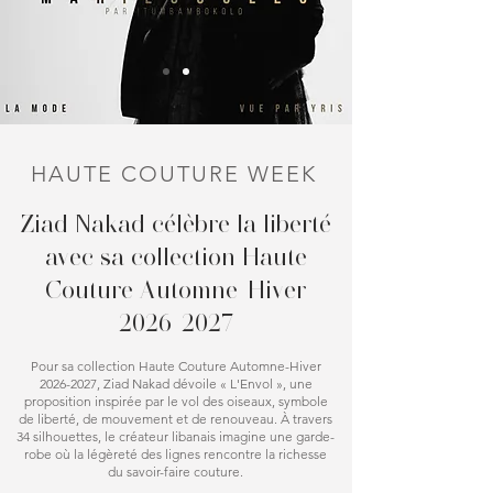
HAUTE COUTURE WEEK
Ziad Nakad célèbre la liberté
avec sa collection Haute
Couture Automne-Hiver
2026-2027
Pour sa collection Haute Couture Automne-Hiver
2026-2027
, Ziad Nakad dévoile « L'Envol », une
proposition inspirée par le vol des oiseaux, symbole
de liberté, de mouvement et de renouveau. À travers
34 silhouettes, le créateur libanais imagine une garde-
robe où la légèreté des lignes rencontre la richesse
du savoir-faire couture.