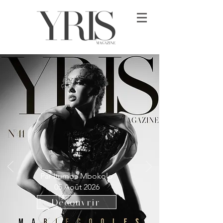
Par Itumba Mbokolo
05 Août 2026
Découvrir