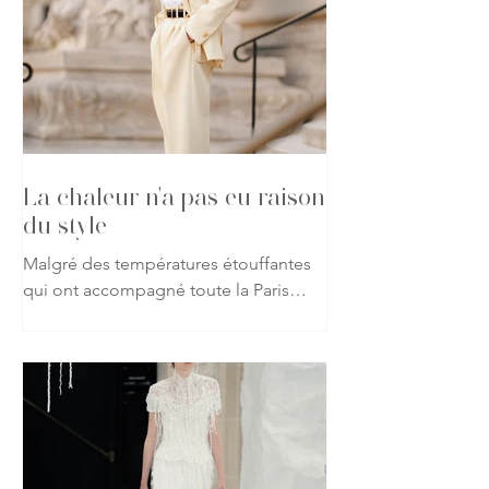
46
/
104
DERNIERS ARTICLES
FASHION WEEK
La chaleur n'a pas eu raison
du style