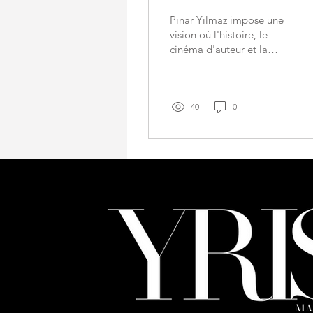
style
Pınar Yılmaz impose une
vision où l'histoire, le
cinéma d'auteur et la
structure s'associent
naturellement.
Historienne de formation,
elle utilise son bagage
40
0
académique pour créer
une esthétique singulière.
Chaque tenue devient
ainsi une narration
visuelle. Elle nous livre ici
les clés de son univers,
marqué par une rigueur
architecturale et une
poésie européenne. 1.
Pourriez-vous vous
présenter ? Je suis née en
1991 à Bursa, en Turquie,
avec des racines