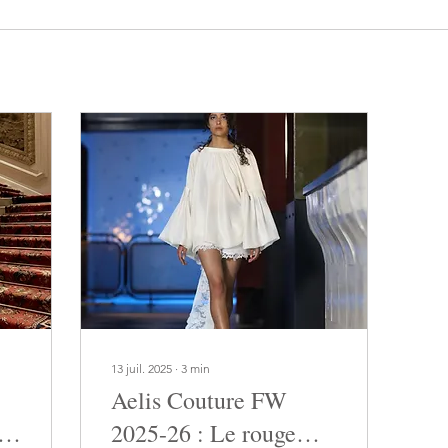
13 juil. 2025
∙
3
min
Aelis Couture FW
 du
2025-26 : Le rouge