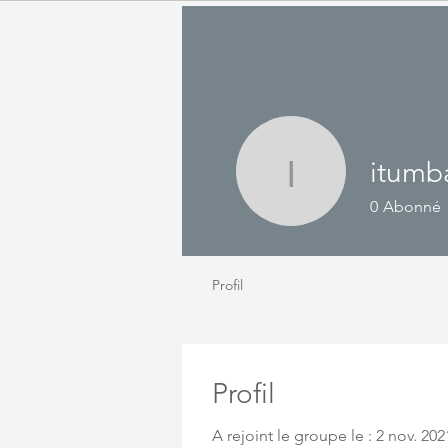
itumb
itumbamb
0
Abonné
Profil
Profil
A rejoint le groupe le : 2 nov. 202