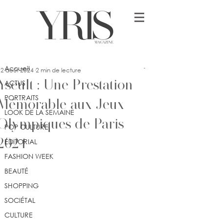
Post
Accueil
ssey
Accueil
12 août 2024
2 min de lecture
Yseult : Une Prestation
ACTUS
PORTRAITS
Mémorable aux Jeux
LOOK DE LA SEMAINE
Olympiques de Paris
POP CULTURE
2024
ÉDITORIAL
FASHION WEEK
BEAUTÉ
SHOPPING
SOCIÉTAL
CULTURE