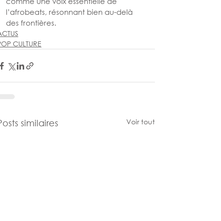
comme une voix essentielle de 
l’afrobeats, résonnant bien au-delà 
des frontières.
ACTUS
POP CULTURE
Voir tout
Posts similaires