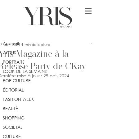
Post
Accueil
Jennifer Dimonekene
Accueil
7 oct. 2024
1 min de lecture
Yris Magazine à la
ACTUS
PORTRAITS
Release Party de CKay
LOOK DE LA SEMAINE
Dernière mise à jour :
29 oct. 2024
POP CULTURE
ÉDITORIAL
FASHION WEEK
BEAUTÉ
SHOPPING
SOCIÉTAL
CULTURE