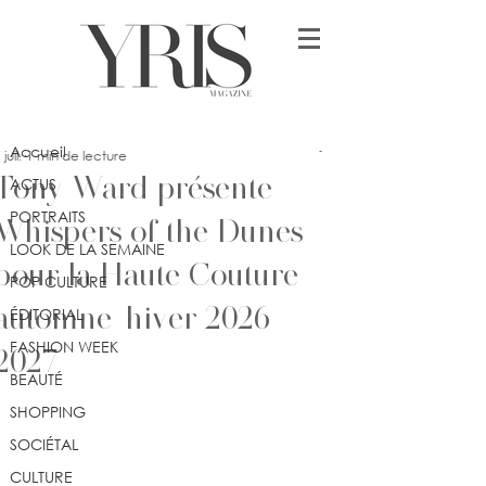
Post
Accueil
lykia
Accueil
 juil.
1 min de lecture
Tony Ward présente
ACTUS
PORTRAITS
Whispers of the Dunes
LOOK DE LA SEMAINE
pour la Haute Couture
POP CULTURE
automne-hiver 2026-
ÉDITORIAL
FASHION WEEK
2027
BEAUTÉ
SHOPPING
SOCIÉTAL
CULTURE