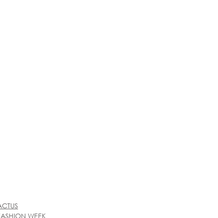
ACTUS
FASHION WEEK