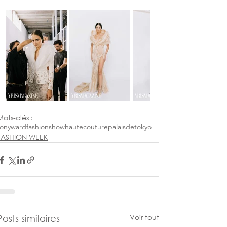
Mots-clés :
tonyward
fashionshow
hautecouture
palaisdetokyo
FASHION WEEK
Voir tout
Posts similaires