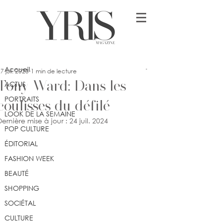
Post
Accueil
Mrs Chanel Aïssa
Accueil
7 juil. 2023
1 min de lecture
Tony Ward: Dans les
ACTUS
PORTRAITS
coulisses du défilé
LOOK DE LA SEMAINE
Dernière mise à jour :
24 juil. 2024
POP CULTURE
ÉDITORIAL
FASHION WEEK
BEAUTÉ
SHOPPING
SOCIÉTAL
CULTURE