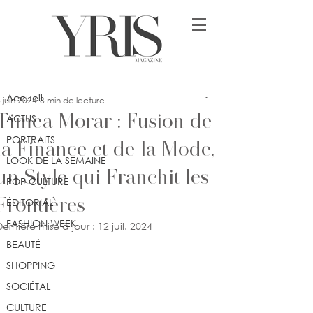
Post
Accueil
Jennifer Dimonekene
Accueil
 juin 2024
3 min de lecture
Timea Morar : Fusion de
ACTUS
PORTRAITS
la Finance et de la Mode,
LOOK DE LA SEMAINE
un Style qui Franchit les
POP CULTURE
Frontières
ÉDITORIAL
FASHION WEEK
Dernière mise à jour :
12 juil. 2024
BEAUTÉ
SHOPPING
SOCIÉTAL
CULTURE