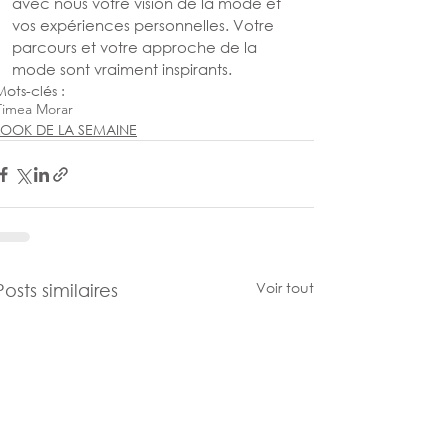
avec nous votre vision de la mode et 
vos expériences personnelles. Votre 
parcours et votre approche de la 
mode sont vraiment inspirants.
Mots-clés :
Timea Morar
LOOK DE LA SEMAINE
Voir tout
Posts similaires