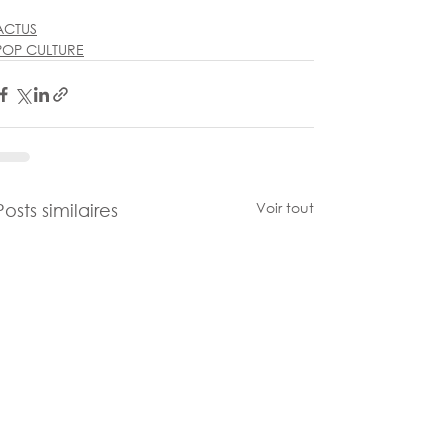
ACTUS
POP CULTURE
Voir tout
Posts similaires