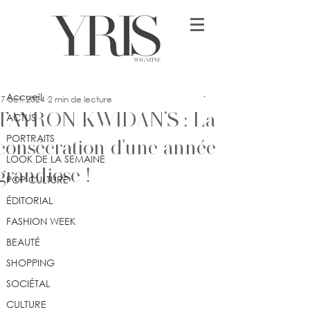
Post
Accueil
Jennifer Dimonekene
Accueil
7 oct. 2024
2 min de lecture
TAYRON KWIDAN’S : La
ACTUS
PORTRAITS
consécration d'une année
LOOK DE LA SEMAINE
grandiose !
POP CULTURE
ÉDITORIAL
FASHION WEEK
BEAUTÉ
SHOPPING
SOCIÉTAL
CULTURE