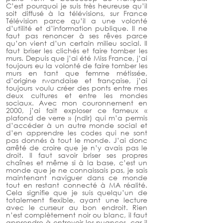
C’est pourquoi je suis très heureuse qu’il 
soit diffusé à la télévisions, sur France 
Télévision parce qu’il a une volonté 
d’utilité et d’information publique. Il ne 
faut pas renoncer à ses rêves parce 
qu’on vient d’un certain milieu social. Il 
faut briser les clichés et faire tomber les 
murs. Depuis que j’ai été Miss France, j’ai 
toujours eu la volonté de faire tomber les 
murs en tant que femme métissée, 
d’origine rwandaise et française, j’ai 
toujours voulu créer des ponts entre mes 
deux cultures et entre les mondes 
sociaux. Avec mon couronnement en 
2000, j’ai fait exploser ce fameux « 
plafond de verre » (ndlr) qui m’a permis 
d’accéder à un autre monde social et 
d’en apprendre les codes qui ne sont 
pas donnés à tout le monde. J’ai donc 
arrêté de croire que je n’y avais pas le 
droit. Il faut savoir briser ses propres 
chaînes et même si à la base, c’est un 
monde que je ne connaissais pas, je sais 
maintenant naviguer dans ce monde 
tout en restant connecté à MA réalité. 
Cela signifie que je suis quelqu’un de 
totalement flexible, ayant une lecture 
avec le curseur au bon endroit. Rien 
n’est complètement noir ou blanc, il faut 
apprendre à entrevoir les nuances, car il 