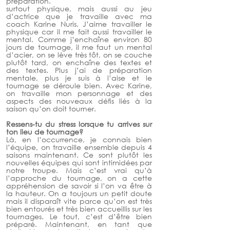
préparation.
surtout physique, mais aussi au jeu 
d’actrice que je travaille avec ma 
coach Karine Nuris. J’aime travailler le 
physique car il me fait aussi travailler le 
mental. Comme j’enchaîne environ 80 
jours de tournage, il me faut un mental 
d’acier, on se lève très tôt, on se couche 
plutôt tard, on enchaîne des textes et 
des textes. Plus j’ai de préparation 
mentale, plus je suis à l’aise et le 
tournage se déroule bien. Avec Karine, 
on travaille mon personnage et des 
aspects des nouveaux défis liés à la 
saison qu’on doit tourner. 
Ressens-tu du stress lorsque tu arrives sur 
ton lieu de tournage? 
Là, en l’occurrence, je connais bien 
l’équipe, on travaille ensemble depuis 4 
saisons maintenant. Ce sont plutôt les 
nouvelles équipes qui sont intimidées par 
notre troupe. Mais c’est vrai qu’à 
l’approche du tournage, on a cette 
appréhension de savoir si l’on va être à 
la hauteur. On a toujours un petit doute 
mais il disparaît vite parce qu’on est très 
bien entourés et très bien accueillis sur les 
tournages. Le tout, c’est d’être bien 
préparé. Maintenant, en tant que 