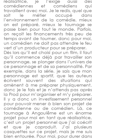
réalisatrice, je l’exige aussi des 
comédiennes et comédiens qui 
travaillent avec moi. Je le redis, quel que 
soit le métier occupé dans 
l’environnement de la comédie, mieux 
on est préparé, mieux le tournage se 
passe bien pour tout le monde. Parfois, 
on reçoit les financements très peu de 
temps avant de tourner, donc pour moi, 
un comédien ne doit pas attendre le feu 
vert d’un producteur pour se préparer. 
Dès lors qu’il est choisi pour un film, il faut 
qu’il commence déjà par travailler son 
personnage, se plonger dans l’univers de 
ce personnage et de sa personnalité. Par 
exemple, dans la série, je sais que mon 
personnage est sportif, que les auteurs 
écrivent souvent des situations qui 
amènent à me préparer physiquement, 
donc je le fais et je n’attends pas après 
la Prod pour m’organiser et m’y préparer. 
Il y a donc un investissement personnel 
pour pouvoir mener à bien son projet de 
comédienne ou de comédien. Là, ce 
tournage à Angoulême est un énorme 
projet pour moi en tant que réalisatrice, 
c’est un projet personnel que j’ai coécrit 
et que je coproduit. J’ai plusieurs 
casquettes sur ce projet, mais je me suis 
bien entourée. Pour moi, pour durer dans 