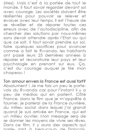
(rires). Mais c’est à la portée de tout le 
monde. Il faut savoir regarder devant soi 
avec courage. Les sociétés doivent être 
résilientes pour pouvoir se relever et 
évoluer avec leur temps. Il est l’heure de 
se réveiller et de réparer toutes ces 
erreurs avec de l’autodiscipline, afin de 
chercher des solutions par nous-mêmes 
sans devoir attendre après l’Etat ou qui 
que ce soit. Il faut savoir prendre sur soi, 
faire quelques sacrifices pour avancer 
comme a fait le Rwanda, les habitants 
ont passé leurs 25 dernières années à 
réparer et reconstruire leur pays et leur 
psychologie en prenant sur eux. Ça, 
c’est du courage auquel je tire mon 
chapeau !
Ton amour envers la France est aussi fort? 
Absolument ! Je me fais un peu le porte-
voix du Rwanda car pour l’instant il y a 
peu de médias qui en parlent. Côté 
France, dans le film que je m’apprête à 
tourner, je parlerai de la France ouvrière, 
du milieu social dans lequel j’ai grandi 
quand je suis arrivée en France, qui est 
un milieu ouvrier. Mon message sera de 
se donner les moyens de vivre ses rêves. 
Dans ce film, il y aura des aspects qui 
parle- ront à beaucoup de Français. 