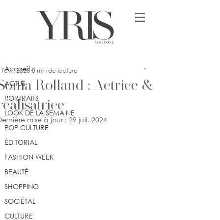
Post
Accueil
Clea Mullard
Accueil
 févr. 2023
8 min de lecture
Sonia Rolland : Actrice &
ACTUS
PORTRAITS
réalisatrice
LOOK DE LA SEMAINE
Dernière mise à jour :
29 juil. 2024
POP CULTURE
ÉDITORIAL
FASHION WEEK
BEAUTÉ
SHOPPING
SOCIÉTAL
CULTURE