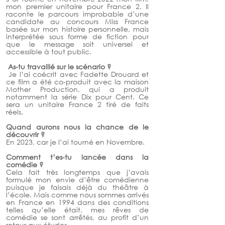
mon premier unitaire pour France 2. Il 
raconte le parcours improbable d’une 
candidate au concours Miss France 
basée sur mon histoire personnelle, mais 
interprétée sous forme de fiction pour 
que le message soit universel et 
accessible à tout public.
 As-tu travaillé sur le scénario ?
 Je l’ai coécrit avec Fadette Drouard et 
ce film a été co-produit avec la maison 
Mother Production, qui a produit 
notamment la série Dix pour Cent. Ce 
sera un unitaire France 2 tiré de faits 
réels. 
Quand aurons nous la chance de le 
découvrir ? 
En 2023, car je l’ai tourné en Novembre. 
Comment t’es-tu lancée dans la 
comédie ? 
Cela fait très longtemps que j’avais 
formulé mon envie d’être comédienne 
puisque je faisais déjà du théâtre à 
l’école. Mais comme nous sommes arrivés 
en France en 1994 dans des conditions 
telles qu’elle était, mes rêves de 
comédie se sont arrêtés, au profit d’un 
retour aux études.