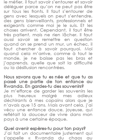
le métier, il faut savoir s’entourer et savoir 
déléguer parce qu’on ne peut pas être 
sur tous les fronts. Il faut s’entourer de 
gens avec lesquels on peut s’entendre, 
des gens bienveillants, professionnels et 
exigeants comme moi je le suis. Et les 
choses arrivent. Cependant, il faut être 
très patient, mais ne rien lâcher. Il faut 
aussi savoir se remettre en question 
quand on se prend un mur, un échec, il 
faut chercher à savoir pourquoi. Moi 
quand cela m’arrive, comme à tout le 
monde, je ne baisse pas les bras et 
j’apprends, quelle que soit la difficulté 
ou la désillusion rencontrées.
Nous savons que tu es née et que tu as 
passé une partie de ton enfance au 
Rwanda. En gardes-tu des souvenirs?
Je m’efforce de garder les souvenirs les 
plus heureux malgré mes adieux 
déchirants à mes copains alors que je 
n’avais que 15 ans. Mais avant cela, j’ai 
vécu une enfance douce, joyeuse, qui 
reflétait la douceur de vivre dans mon 
pays à une certaine époque.
Quel avenir espères-tu pour ton pays? 
J’ai fait un documentaire justement qui 
s’appelle « Rwanda du chaos au 