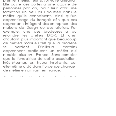
premier métier, leur savoir-faire artisanal. 
Elle ouvre ces portes à une dizaine de 
personnes par an, pour leur offrir une 
formation un peu plus poussée dans le 
métier qu’ils connaissent, ainsi qu’un 
apprentissage du français afin que ces 
apprenants intègrent des entreprises, des 
maisons de Design ou des ateliers. Par 
exemple, une des brodeuses a pu 
rejoindre les ateliers DIOR. Et c’est 
d’autant plus important que beaucoup 
de métiers manuels tels que la broderie 
se perdent. D’ailleurs, certains 
apprennent pratiquent un métier qui 
n’existe plus en  France. Sans compter 
que la fondatrice de cette association, 
Inès Mesmar, est hyper inspirante, car 
elle-même a dû dans l’urgence changer
de métier en arrivant en France.
Quelle est ta vision de la mode actuelle? 
Je ne suis pas une consommatrice de 
mode, je l’aime pour ce qu’elle est 
capable d’offrir sur le plan Artisanat & 
Savoir-faire.
peux m’acheter un très beau manteau 
que je garderai très longtemps. Je porte 
toujours (malgré mes deux grossesses- 
rires) des tenues achetées à mon 
époque Miss France avec toujours 