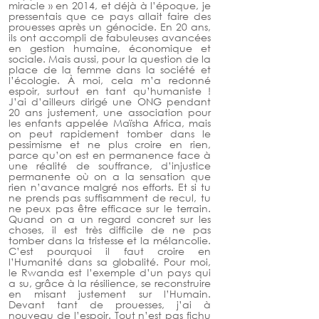
miracle » en 2014, et déjà à l’époque, je 
pressentais que ce pays allait faire des 
prouesses après un génocide. En 20 ans, 
ils ont accompli de fabuleuses avancées 
en gestion humaine, économique et 
sociale. Mais aussi, pour la question de la 
place de la femme dans la société et 
l’écologie. À moi, cela m’a redonné 
espoir, surtout en tant qu’humaniste ! 
J’ai d’ailleurs dirigé une ONG pendant 
20 ans justement, une association pour 
les enfants appelée Maïsha Africa, mais 
on peut rapidement tomber dans le 
pessimisme et ne plus croire en rien, 
parce qu’on est en permanence face à 
une réalité de souffrance, d’injustice 
permanente où on a la sensation que 
rien n’avance malgré nos efforts. Et si tu 
ne prends pas suffisamment de recul, tu 
ne peux pas être efficace sur le terrain. 
Quand on a un regard concret sur les 
choses, il est très difficile de ne pas 
tomber dans la tristesse et la mélancolie. 
C’est pourquoi il faut croire en 
l’Humanité dans sa globalité. Pour moi, 
le Rwanda est l’exemple d’un pays qui 
a su, grâce à la résilience, se reconstruire 
en misant justement sur l’Humain. 
Devant tant de prouesses, j’ai à 
nouveau de l’espoir. Tout n’est pas fichu 