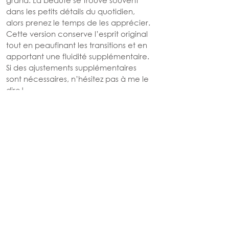
grand. La beauté se trouve souvent 
dans les petits détails du quotidien, 
alors prenez le temps de les apprécier.
Cette version conserve l’esprit original 
tout en peaufinant les transitions et en 
apportant une fluidité supplémentaire. 
Si des ajustements supplémentaires 
sont nécessaires, n’hésitez pas à me le 
dire !
ACTUS
POP CULTURE
Voir tout
Posts similaires