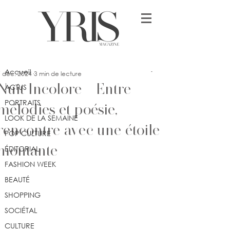
Post
Accueil
Jennifer Dimonekene
Accueil
7 déc. 2024
3 min de lecture
Nuit Incolore - Entre
ACTUS
PORTRAITS
mélodies et poésie,
LOOK DE LA SEMAINE
rencontre avec une étoile
POP CULTURE
montante
ÉDITORIAL
FASHION WEEK
BEAUTÉ
SHOPPING
SOCIÉTAL
CULTURE