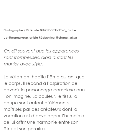
Photographe / Vidéaste 
@
itumbambokolo_
 Make 
Up 
@
mgmakeup_artiste
Rédactrice 
@
chanel_aissa
On dit souvent que les apparences 
sont trompeuses, alors autant les 
manier avec style.
Le vêtement habille l’âme autant que 
le corps. Il répond à l’aspiration de 
devenir le personnage complexe que 
l’on imagine. La couleur, le tissu, la 
coupe sont autant d’éléments 
maîtrisés par des créateurs dont la 
vocation est d’envelopper l’humain et 
de lui offrir une harmonie entre son 
être et son paraître.