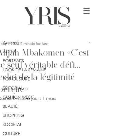
Post
Accueil
Mrs Chanel Aïssa
Accueil
 sept. 2025
2 min de lecture
Mijah Mbakomen «C’est
ACTUS
PORTRAITS
le seul véritable défi…
LOOK DE LA SEMAINE
celui de la légitimité
POP CULTURE
perçue»
ÉDITORIAL
FASHION WEEK
Dernière mise à jour :
1 mars
BEAUTÉ
SHOPPING
SOCIÉTAL
CULTURE