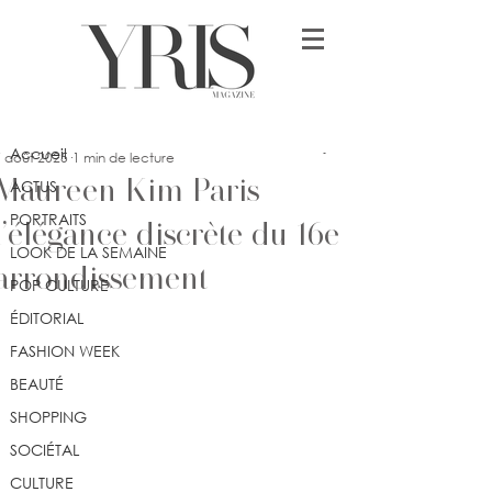
Post
Accueil
Selma Seghiouer
Accueil
7 août 2025
1 min de lecture
Maureen Kim Paris
ACTUS
PORTRAITS
l’élégance discrète du 16e
LOOK DE LA SEMAINE
arrondissement
POP CULTURE
ÉDITORIAL
FASHION WEEK
BEAUTÉ
SHOPPING
SOCIÉTAL
CULTURE