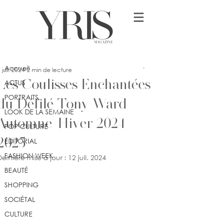
Post
Accueil
lykia
Accueil
 juil. 2024
2 min de lecture
Les Coulisses Enchantées
ACTUS
PORTRAITS
du Défilé Tony Ward
LOOK DE LA SEMAINE
Automne-Hiver 2024–
POP CULTURE
2025
ÉDITORIAL
FASHION WEEK
Dernière mise à jour :
12 juil. 2024
BEAUTÉ
SHOPPING
SOCIÉTAL
CULTURE