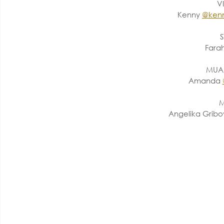
V
Kenny 
@kenn
S
Farah
MUA/
Amanda 
M
Angelika Gribo