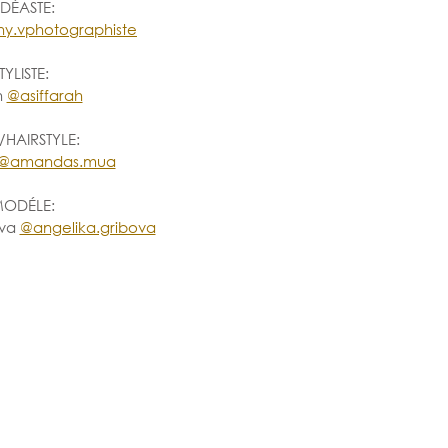
IDÉASTE: 
y.vphotographiste
TYLISTE: 
 
@asiffarah
HAIRSTYLE:
@amandas.mua
ODÉLE:
va 
@angelika.gribova