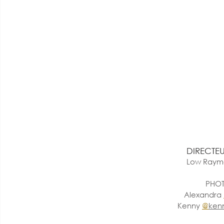
DIRECTEU
Low Raym
PHOT
Alexandra 
Kenny 
@
ken