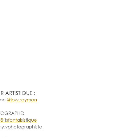
R ARTISTIQUE : 
on 
@low.raymon
OGRAPHE: 
@itsfantaisistique
ny.vphotographiste