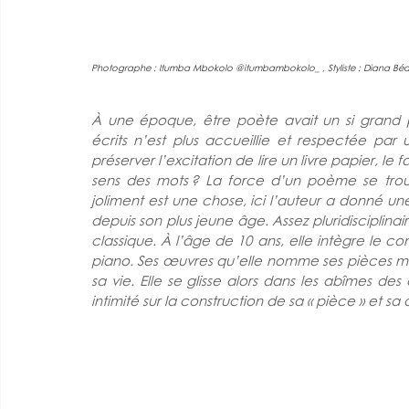
Photographe : Itumba Mbokolo @
itumbambokolo_
 , Styliste : Diana Bé
À une époque, être poète avait un si grand poi
écrits n’est plus accueillie et respectée par
préserver l’excitation de lire un livre papier, le 
sens des mots ? La force d’un poème se trouv
joliment est une chose, ici l’auteur a donné un
depuis son plus jeune âge. Assez pluridisciplin
classique. À l’âge de 10 ans, elle intègre le co
piano. Ses œuvres qu’elle nomme ses pièces m
sa vie. Elle se glisse alors dans les abîmes de
intimité sur la construction de sa « pièce » et sa 