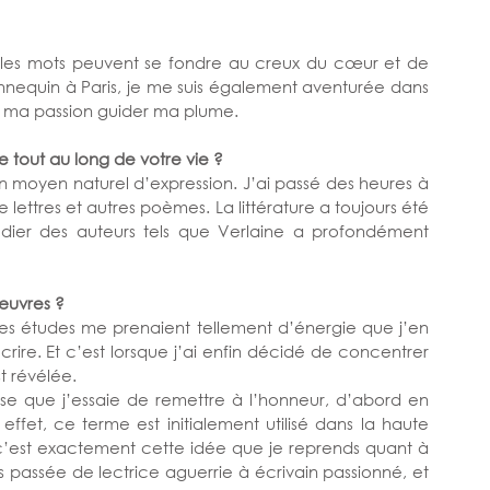
t les mots peuvent se fondre au creux du cœur et de 
nnequin à Paris, je me suis également aventurée dans 
et ma passion guider ma plume.
tout au long de votre vie ? 
 moyen naturel d’expression. J’ai passé des heures à 
 lettres et autres poèmes. La littérature a toujours été 
ier des auteurs tels que Verlaine a profondément 
uvres ? 
les études me prenaient tellement d’énergie que j’en 
rire. Et c’est lorsque j’ai enfin décidé de concentrer 
 révélée. 
sse que j’essaie de remettre à l’honneur, d’abord en 
fet, ce terme est initialement utilisé dans la haute 
c’est exactement cette idée que je reprends quant à 
uis passée de lectrice aguerrie à écrivain passionné, et 