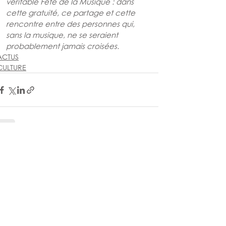
véritable Fête de la Musique : dans 
cette gratuité, ce partage et cette 
rencontre entre des personnes qui, 
sans la musique, ne se seraient 
probablement jamais croisées.
ACTUS
CULTURE
Voir tout
Posts similaires