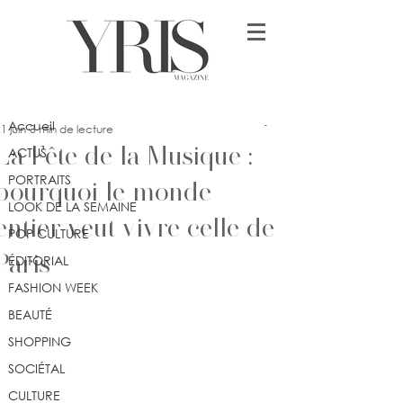
Post
Accueil
lykia
Accueil
1 juin
3 min de lecture
La Fête de la Musique :
ACTUS
PORTRAITS
pourquoi le monde
LOOK DE LA SEMAINE
entier veut vivre celle de
POP CULTURE
Paris
ÉDITORIAL
FASHION WEEK
BEAUTÉ
SHOPPING
SOCIÉTAL
CULTURE