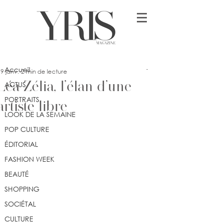
Post
Accueil
yrismagazine
Accueil
9 janv.
2 min de lecture
Léa Zélia, l’élan d’une
ACTUS
PORTRAITS
artiste libre
LOOK DE LA SEMAINE
POP CULTURE
ÉDITORIAL
FASHION WEEK
BEAUTÉ
SHOPPING
SOCIÉTAL
CULTURE