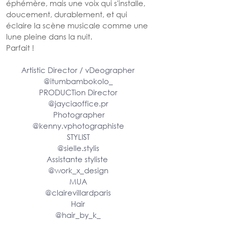
éphémère, mais une voix qui s'installe, 
doucement, durablement, et qui 
éclaire la scène musicale comme une 
lune pleine dans la nuit.
Parfait !
Artistic Director / vDeographer
@
itumbambokolo_
PRODUCTion Director
@
jayciaoffice.pr
 Photographer
@
kenny.vphotographist
e
STYLIST
@
sielle.stylis
Assistante styliste 
@work_x_design
MUA
@
clairevillardparis
Hair
@
hair_by_k_