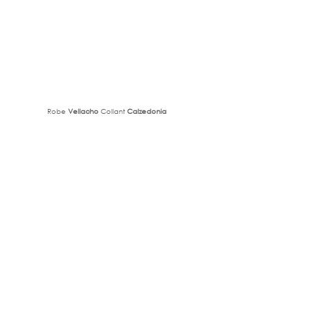
Robe 
Vellacho 
Collant 
Calzedonia
Robe 
Vellacho 
Collant 
Calzedonia