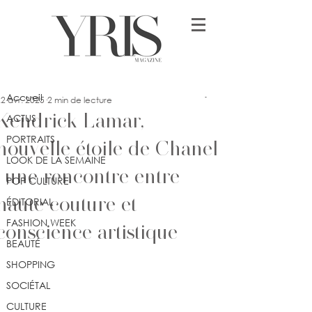
Post
Accueil
ssey
Accueil
2 avr. 2025
2 min de lecture
Kendrick Lamar,
ACTUS
PORTRAITS
nouvelle étoile de Chanel
LOOK DE LA SEMAINE
: une rencontre entre
POP CULTURE
haute couture et
ÉDITORIAL
FASHION WEEK
conscience artistique
BEAUTÉ
SHOPPING
SOCIÉTAL
CULTURE