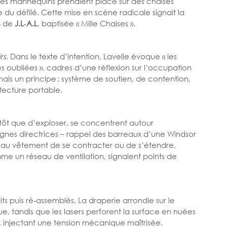
 les mannequins prenaient place sur des chaises 
le du défilé. Cette mise en scène radicale signait la 
 de 
J.L‑A.L
, baptisée « Mille Chaises ».
rs
. Dans le texte d’intention, Lavelle évoque « les 
es oubliées », cadres d’une réflexion sur l’occupation 
 mais un principe : système de soutien, de contention, 
tecture portable.
utôt que d’exploser, se concentrent autour 
ignes directrices – rappel des barreaux d’une Windsor 
 au vêtement de se contracter ou de s’étendre, 
comme un réseau de ventilation, signalent points de 
s puis ré‑assemblés. La draperie arrondie sur le 
, tandis que les lasers perforent la surface en nuées 
, injectant une tension mécanique maîtrisée.