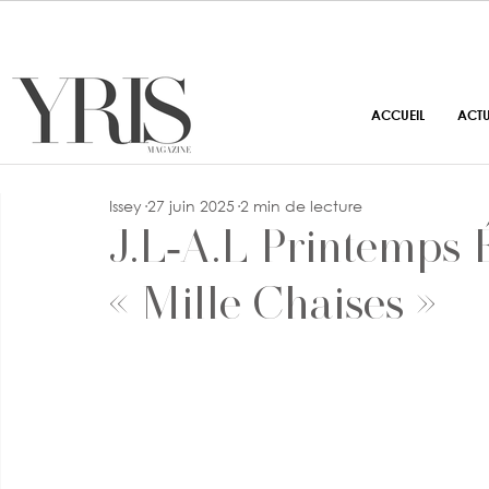
ACCUEIL
ACT
Issey
27 juin 2025
2 min de lecture
J.L‑A.L Printemps É
« Mille Chaises »