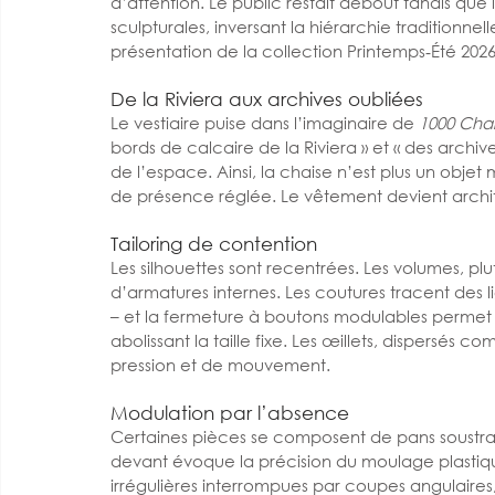
d’attention. Le public restait debout tandis que
sculpturales, inversant la hiérarchie traditionnel
présentation de la collection Printemps‑Été 2026
De la Riviera aux archives oubliées
Le vestiaire puise dans l’imaginaire de 
1000 Chai
bords de calcaire de la Riviera » et « des archiv
de l’espace. Ainsi, la chaise n’est plus un objet
de présence réglée. Le vêtement devient archi
Tailoring de contention
Les silhouettes sont recentrées. Les volumes, pl
d’armatures internes. Les coutures tracent des l
– et la fermeture à boutons modulables permet
abolissant la taille fixe. Les œillets, dispersés 
pression et de mouvement.
Modulation par l’absence
Certaines pièces se composent de pans soustrait
devant évoque la précision du moulage plastique
irrégulières interrompues par coupes angulaires