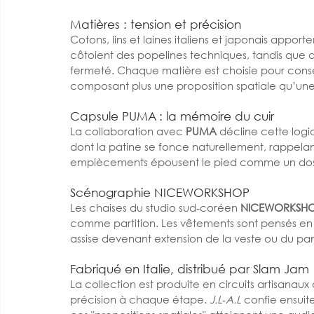
Matières : tension et précision
Cotons, lins et laines italiens et japonais appor
côtoient des popelines techniques, tandis que des
fermeté. Chaque matière est choisie pour conserv
composant plus une proposition spatiale qu’une 
Capsule PUMA : la mémoire du cuir
La collaboration avec 
PUMA
 décline cette logi
dont la patine se fonce naturellement, rappelant
empiècements épousent le pied comme un doss
Scénographie NICEWORKSHOP
Les chaises du studio sud‑coréen 
NICEWORKSH
comme partition. Les vêtements sont pensés en 
assise devenant extension de la veste ou du pan
Fabriqué en Italie, distribué par Slam Jam
La collection est produite en circuits artisanaux d
précision à chaque étape. 
J.L‑A.L
 confie ensuite