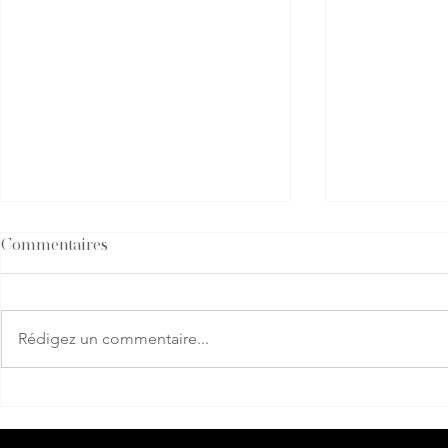
Commentaires
Rédigez un commentaire...
Kavinsky, figure
Olivier Rou
emblématique de la scène
directeur ar
électro française, est décédé
Rabanne