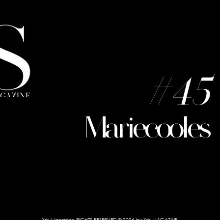
#45
Mariecooles
Yris Magazine RIGHTS RESERVED
© 2026 by Yris MAGAZINE.