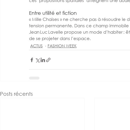
ces "propositions spatiales" atteignent une aud
Entre utilité et fiction
« Mille Chaises » ne cherche pas à résoudre le du
tension permanente. Dans ce champ immobile où 
Jean Luc Lavelle propose un mode d’habiter : êtr
de se projeter dans l’espace.
ACTUS
FASHION WEEK
Posts récents