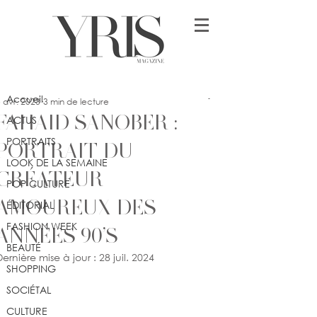
Post
Accueil
Clea Mullard
Accueil
 avr. 2023
3 min de lecture
FAHAID SANOBER :
ACTUS
PORTRAITS
PORTRAIT DU
LOOK DE LA SEMAINE
CRÉATEUR
POP CULTURE
AMOUREUX DES
ÉDITORIAL
FASHION WEEK
ANNÉES 90’S
BEAUTÉ
Dernière mise à jour :
28 juil. 2024
SHOPPING
SOCIÉTAL
CULTURE