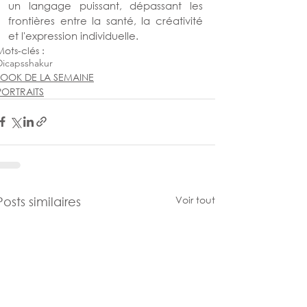
un langage puissant, dépassant les 
frontières entre la santé, la créativité 
et l'expression individuelle.
Mots-clés :
Dicapsshakur
LOOK DE LA SEMAINE
PORTRAITS
Voir tout
Posts similaires