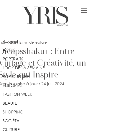
Post
Accueil
Jennifer Dimonekene
Accueil
 janv. 2024
2 min de lecture
Dicapsshakur : Entre
ACTUS
PORTRAITS
Vintage et Créativité, un
LOOK DE LA SEMAINE
Style qui Inspire
POP CULTURE
Dernière mise à jour :
24 juil. 2024
ÉDITORIAL
FASHION WEEK
BEAUTÉ
SHOPPING
SOCIÉTAL
CULTURE