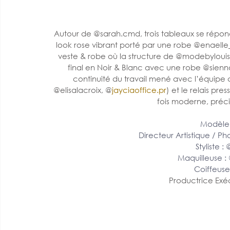
Autour de @sarah.cmd, trois tableaux se répond
look rose vibrant porté par une robe @enaelle
veste & robe où la structure de @modebylouise
final en Noir & Blanc avec une robe @sienn
continuité du travail mené avec l’équipe
@elisalacroix, @
jayciaoffice.pr
) et le relais pre
fois moderne, préci
Modèle 
Directeur Artistique / P
Styliste : 
Maquilleuse :
Coiffeuse
Productrice Exéc