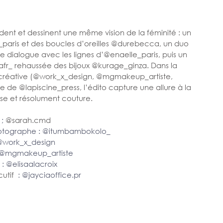
ent et dessinent une même vision de la féminité : un 
_paris et des boucles d’oreilles @durebecca, un duo 
 dialogue avec les lignes d’@enaelle_paris, puis un 
afr_ rehaussée des bijoux @kurage_ginza. Dans la 
 créative (@work_x_design, @mgmakeup_artiste, 
sse de @lapiscine_press, l’édito capture une allure à la 
se et résolument couture.
; 
@sarah.cmd
hotographe : @
itumbambokolo_
@work_x_design
 @
mgmakeup_artiste
 : @
elisaalacroix
utif 
 : @
jayciaoffice.pr