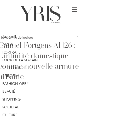
Post
Accueil
lykia
Accueil
 févr.
2 min de lecture
Camiel Fortgens AH26 :
ACTUS
PORTRAITS
L'intimité domestique
LOOK DE LA SEMAINE
comme nouvelle armure
POP CULTURE
urbaine
ÉDITORIAL
FASHION WEEK
BEAUTÉ
SHOPPING
SOCIÉTAL
CULTURE