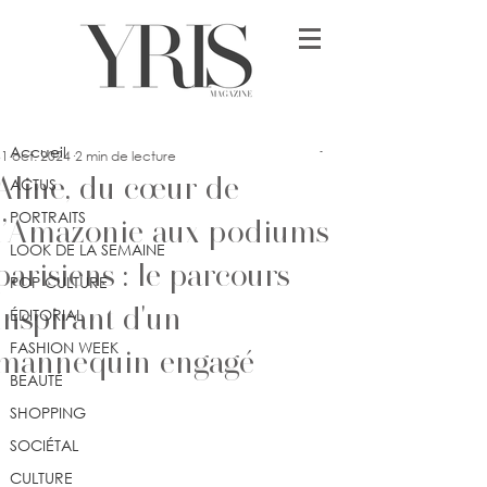
Post
Accueil
Jennifer Dimonekene
Accueil
1 oct. 2024
2 min de lecture
Aline, du cœur de
ACTUS
PORTRAITS
l’Amazonie aux podiums
LOOK DE LA SEMAINE
parisiens : le parcours
POP CULTURE
inspirant d'un
ÉDITORIAL
FASHION WEEK
mannequin engagé
BEAUTÉ
SHOPPING
SOCIÉTAL
CULTURE