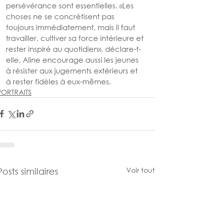
persévérance sont essentielles. «Les 
choses ne se concrétisent pas 
toujours immédiatement, mais il faut 
travailler, cultiver sa force intérieure et 
rester inspiré au quotidien», déclare-t-
elle. Aline encourage aussi les jeunes 
à résister aux jugements extérieurs et 
à rester fidèles à eux-mêmes.
PORTRAITS
Voir tout
Posts similaires