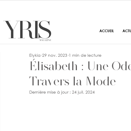
ACCUEIL
ACT
Elykia
29 nov. 2023
1 min de lecture
Élisabeth : Une Ode 
Travers la Mode
Dernière mise à jour :
24 juil. 2024