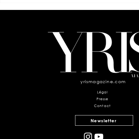
Patricia Contreras La
Evelyn Kaza
confiance comme signature,
en mouveme
l’élégance comme art de
vivre
yrismagazine.com
Légal
Presse
Contact
Newsletter