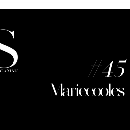
ntzoglou toujours
Innoss'B un talent, une visi
nt
une mission
#45
Mariecooles